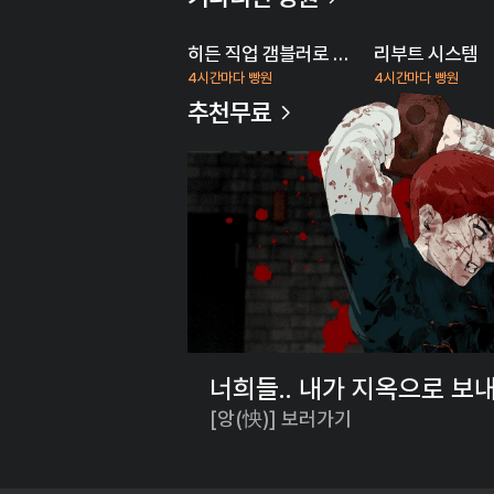
히든 직업 갬블러로 인생 역전
리부트 시스템
4시간마다 빵원
4시간마다 빵원
추천무료
너희들.. 내가 지옥으로 보
[앙(怏)] 보러가기