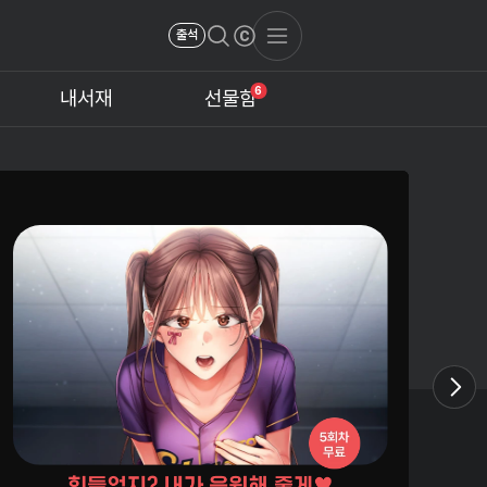
출석
6
내서재
선물함