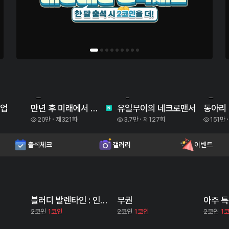
3
4
5
벨업
만년 후 미래에서 레벨업
유일무이의 네크로맨서
동아리 
20만
제321화
3.7만
제127화
151만
출석체크
갤러리
이벤트
블러디 발렌타인 : 인류종말
무권
아주 
2코인
1코인
2코인
1코인
2코인
1