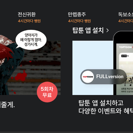
전신귀환
만렙종주
독보소
4시간마다 빵원
4시간마다 빵원
4시간마다
탑툰 앱 설치
5회차
무료
탑툰 앱 설치하고
내줄게.
다양한 이벤트와 혜택