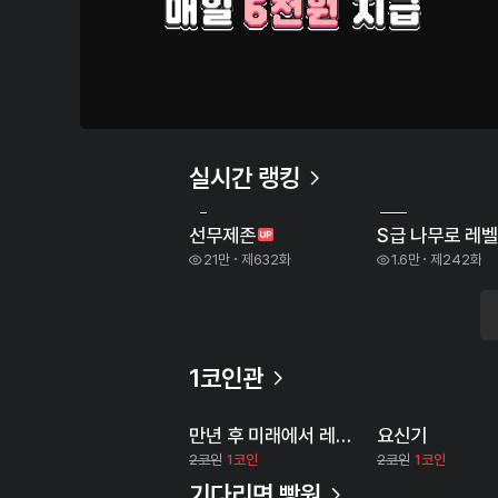
1
2
실시간 랭킹
선무제존
S급 나무로 레
21만
제632화
1.6만
제242화
1코인관
만년 후 미래에서 레벨업
요신기
2코인
1코인
2코인
1코인
기다리면 빵원