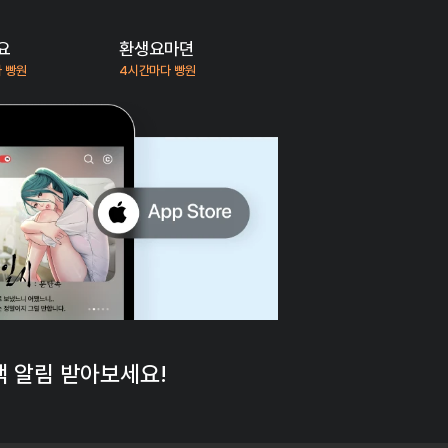
요
환생요마뎐
 빵원
4시간마다 빵원
 알림 받아보세요!