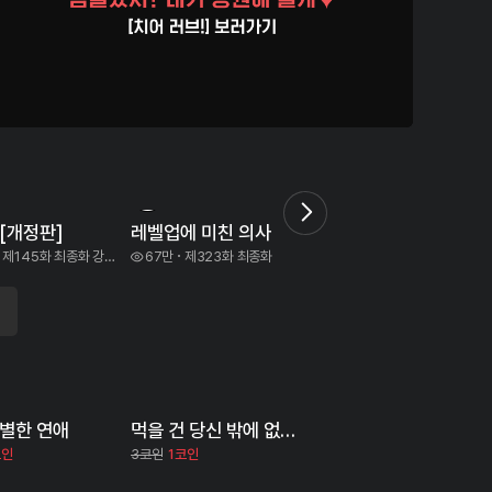
6
7
[개정판]
레벨업에 미친 의사
신혼무제
제145화 최종화 강수연
67만
제323화 최종화
5.0만
제244화
특별한 연애
먹을 건 당신 밖에 없어요
코인
3코인
1코인