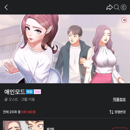
애인모드
글
오스트
그림
이둘
작품정보
전체 20화 중
0화 보유중
정렬변경
제1화