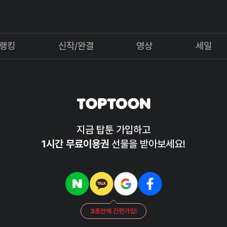
랭킹
신작/완결
영상
세일
지금 탑툰 가입하고
1시간 무료이용권
선물을 받아보세요!
3초
만에 간편가입!