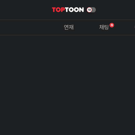
N
연재
채팅