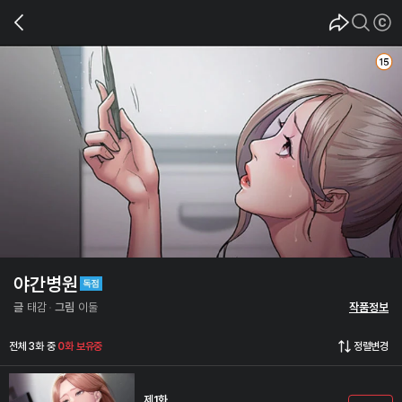
야간병원
글
태감
그림
이둘
작품정보
전체 3화 중
0화 보유중
정렬변경
제1화