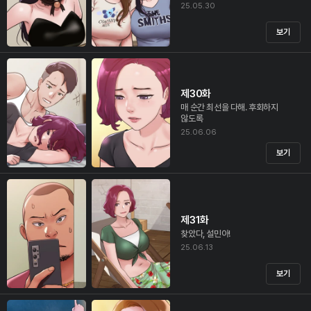
25.05.30
보기
제30화
매 순간 최선을 다해. 후회하지
않도록
25.06.06
보기
제31화
찾았다, 설민아!
25.06.13
보기