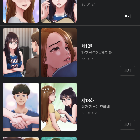
25.01.24
보기
제12화
하고 싶으면...해도 돼
25.01.31
보기
제13화
뭔가 기분이 묘하네
25.02.07
보기