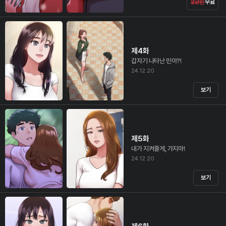
2코인
무료
제4화
갑자기 나타난 민아?!
24.12.20
보기
제5화
내가 지켜줄게, 가지마!
24.12.20
보기