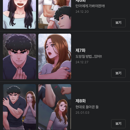
제6화
민아에게 가봐야겠어!
24.12.20
보기
제7화
도망칠 방법...있어!!
24.12.27
보기
제8화
현대로 돌아온 둘
25.01.03
보기