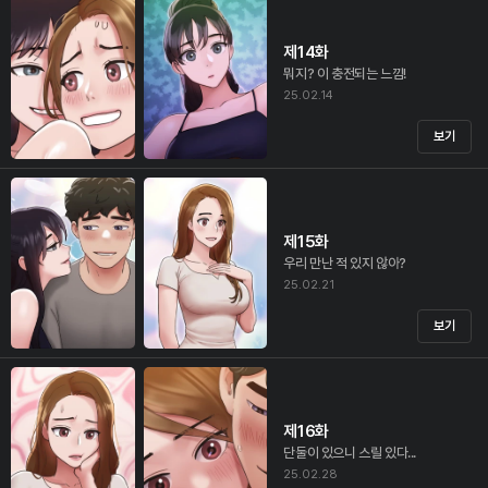
제14화
뭐지? 이 충전되는 느낌!
25.02.14
보기
제15화
우리 만난 적 있지 않아?
25.02.21
보기
제16화
단둘이 있으니 스릴 있다...
25.02.28