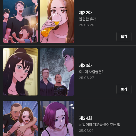
제32화
불편한 휴가
25.06.20
보기
제33화
이.. 이 사람들은?!
25.06.27
보기
제34화
세일이의 기분을 풀어주는 법
25.07.04