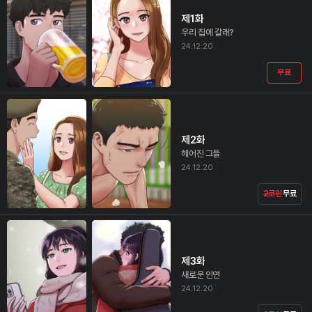
제1화
우리 집에 갈래?
24.12.20
무료
제2화
헤어진 그들
24.12.20
2코인
무료
제3화
새로운 인연
24.12.20