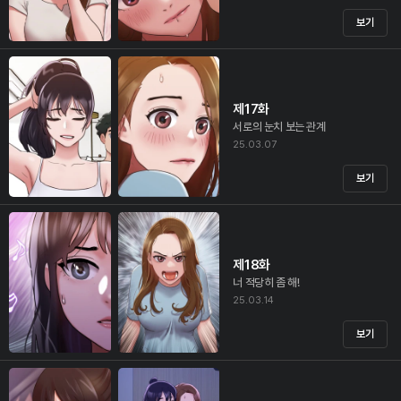
보기
제17화
서로의 눈치 보는 관계
25.03.07
보기
제18화
너 적당히 좀 해!
25.03.14
보기