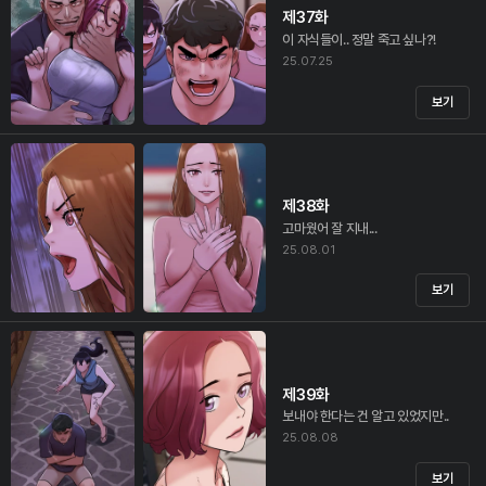
제37화
이 자식들이.. 정말 죽고 싶나?!
25.07.25
보기
제38화
고마웠어 잘 지내...
25.08.01
보기
제39화
보내야 한다는 건 알고 있었지만..
25.08.08
보기