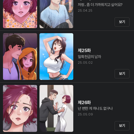
저랑.. 좀 더 가까워지고 싶어요?
25.04.25
보기
제25화
일확천금의 남자
25.05.02
보기
제26화
넌 변한 게 하나도 없구나
25.05.09
보기