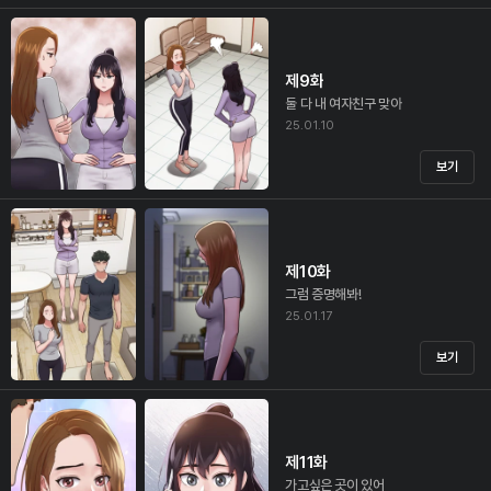
제9화
둘 다 내 여자친구 맞아
25.01.10
보기
제10화
그럼 증명해봐!
25.01.17
보기
제11화
가고싶은 곳이 있어