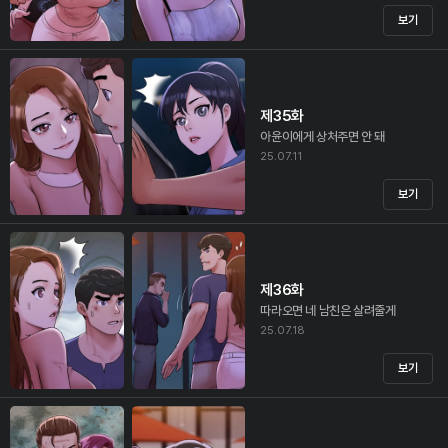
보기
제35화
아윤이에게 상처주면 안 돼
25.07.11
보기
제36화
따라오면 네 남친은 살려줄게
25.07.18
보기