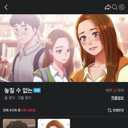
놓칠 수 없는
매주
금
연재
글
멀덕
그림
멀덕
작품정보
전체 40화 중
0화 보유중
정렬변경