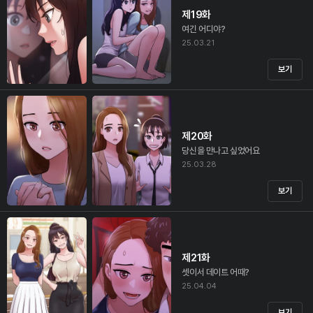
제19화
여긴 어디야?
25.03.21
보기
제20화
당신을 만나고 싶었어요
25.03.28
보기
제21화
셋이서 데이트 어때?
25.04.04
보기