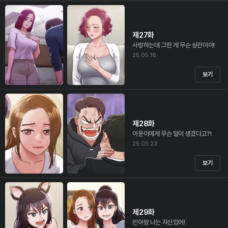
제27화
사랑하는데 그딴 게 무슨 상관이야!
25.05.16
보기
제28화
아윤이에게 무슨 일이 생겼다고?!
25.05.23
보기
제29화
민아랑 나는 자신있어!