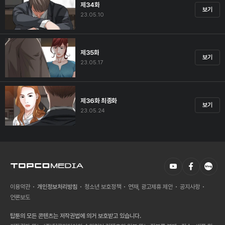
제34화
보기
23.05.10
제35화
보기
23.05.17
제36화 최종화
보기
23.05.24
이용약관
개인정보처리방침
청소년 보호정책
연재, 광고제휴 제안
공지사항
언론보도
탑툰의 모든 콘텐츠는 저작권법에 의거 보호받고 있습니다.