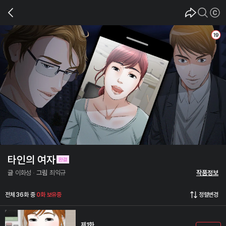
타인의 여자
글
이화성
그림
최익규
작품정보
전체 36화 중
0화 보유중
정렬변경
제1화