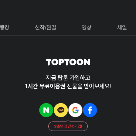
랭킹
신작/완결
영상
세일
지금 탑툰 가입하고
1시간 무료이용권
선물을 받아보세요!
3초
만에 간편가입!