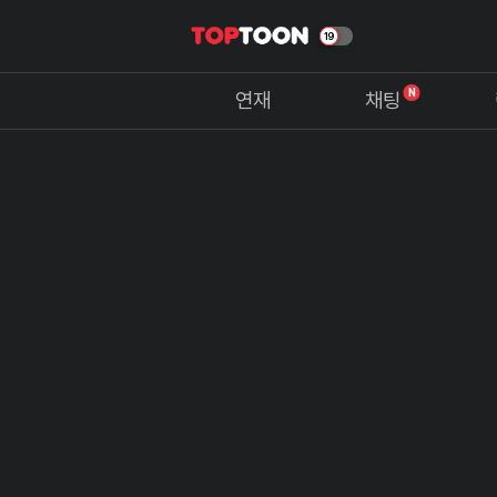
N
연재
채팅