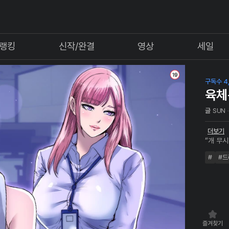
랭킹
신작/완결
영상
세일
구독수 4,
육체
글
SUN
더보기
“개 무
시당하며 
#
#드
구속’ 능
질 않는다
즐겨찾기