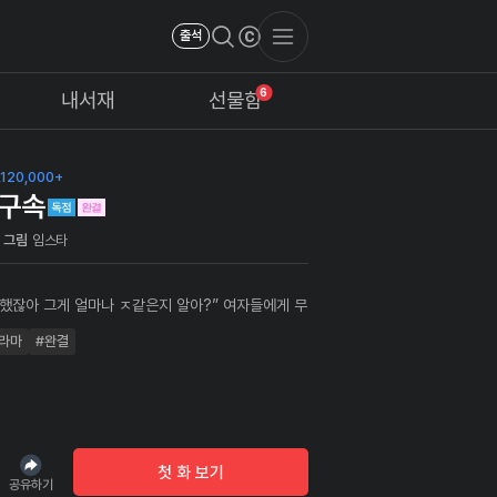
출석
6
내서재
선물함
120,000+
구속
그림
임스타
시했잖아 그게 얼마나 ㅈ같은지 알아?” 여자들에게 무
살아온 ‘설거진’ 어느 날 알 수 없는 존재에게 ‘육체
라마
#완결
력을 얻게 되는데… “저 좀 도와주세요!! 몸이 움직이
고요!!"
첫 화 보기
공유하기