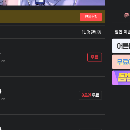
전체소장
할인 이
정렬변경
화
무료
.28
화
3코인
무료
.28
화