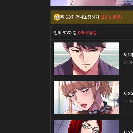
총 63화 전체소장하기
(20% 할인)
전체 63화 중
0화 보유중
제1
23.05
제2
23.05
제3