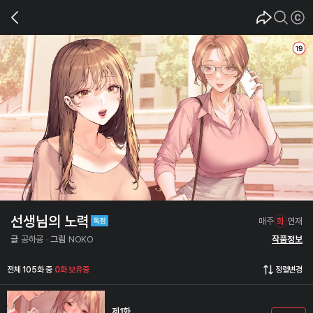
선생님의 노력
매주
화
연재
글
공하굥
그림
NOKO
작품정보
전체 105화 중
0화 보유중
정렬변경
제1화