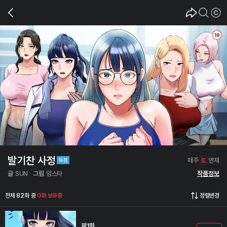
발기찬 사정
매주
토
연재
글
SUN
그림
임스타
작품정보
전체 82화 중
0화 보유중
정렬변경
제1화