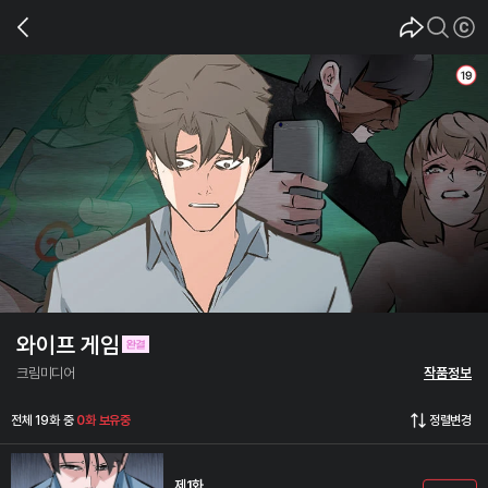
와이프 게임
크림미디어
작품정보
전체 19화 중
0화 보유중
정렬변경
제1화