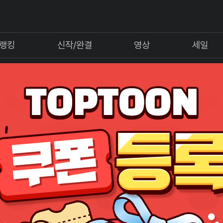
랭킹
신작/완결
영상
세일