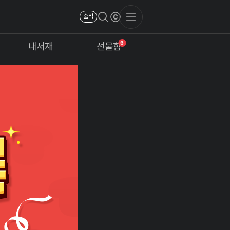
출석
6
내서재
선물함