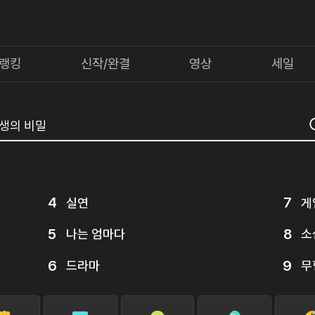
랭킹
신작/완결
영상
세일
4
7
실연
게
5
8
나는 엄마다
소
6
9
드라마
무