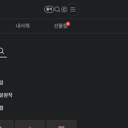
출석
6
내서재
선물함
임
설원작
협