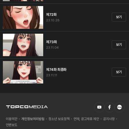
제72화
보기
23.10.28
제73화
보기
23.11.04
제74화 최종화
보기
23.11.11
이용약관
개인정보처리방침
청소년 보호정책
연재, 광고제휴 제안
공지사항
언론보도