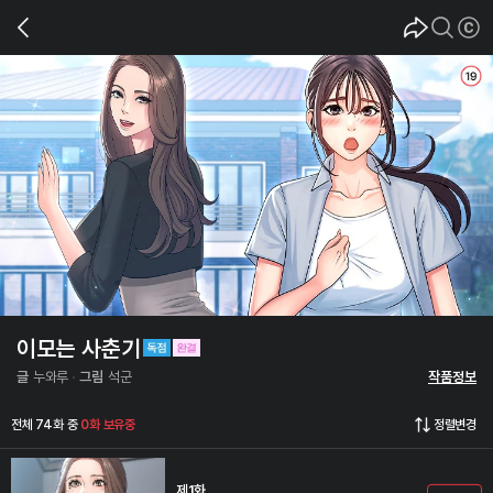
이모는 사춘기
글
누와루
그림
석군
작품정보
전체 74화 중
0화 보유중
정렬변경
제1화