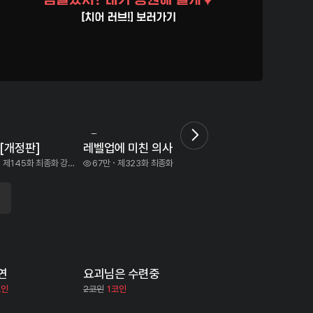
6
7
[개정판]
레벨업에 미친 의사
신혼무제
제145화 최종화 강수연
67만
제323화 최종화
5.0만
제244화
연
요괴님은 수련중
코인
2코인
1코인