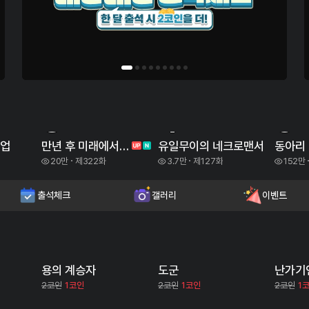
3
4
5
벨업
만년 후 미래에서 레벨업
유일무이의 네크로맨서
동아리 
20만
제322화
3.7만
제127화
152만
출석체크
갤러리
이벤트
용의 계승자
도군
난가기
2코인
1코인
2코인
1코인
2코인
1