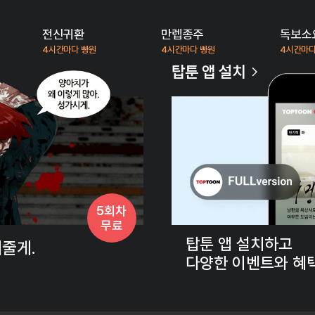
전신귀환
만렙종주
독보소
4시간마다 빵원
4시간마다 빵원
4시간마다
탑툰 앱 설치
5회차
무료
탑툰 앱 설치하고
내줄게.
다양한 이벤트와 혜택