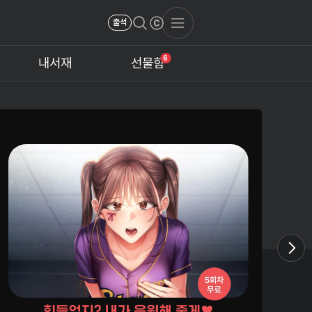
출석
6
내서재
선물함