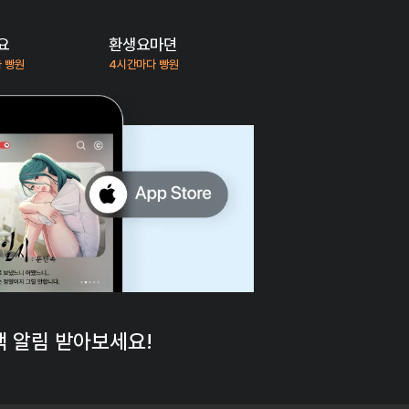
요
환생요마뎐
 빵원
4시간마다 빵원
 알림 받아보세요!