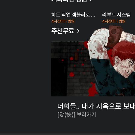
히든 직업 갬블러로 인생 역전
리부트 시스템
4시간마다 빵원
4시간마다 빵원
추천무료
너희들.. 내가 지옥으로 보
[앙(怏)] 보러가기