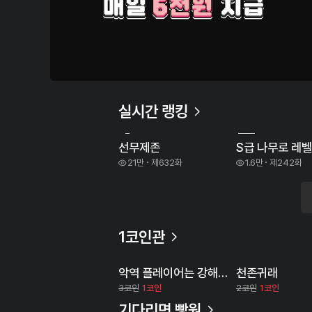
1
2
실시간 랭킹
선무제존
S급 나무로 레
21만
제632화
1.6만
제242화
1코인관
악역 플레이어는 강해지고 싶다
천존귀래
3코인
1코인
2코인
1코인
기다리면 빵원