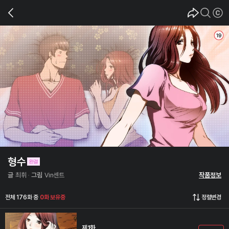
형수
글
최휘
그림
Vin센트
작품정보
전체 176화 중
0화 보유중
정렬변경
제1화