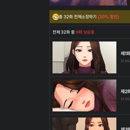
총 32화 전체소장하기
(20% 할인)
전체 32화 중
0화 보유중
제1
21.05
제2
21.05
제3