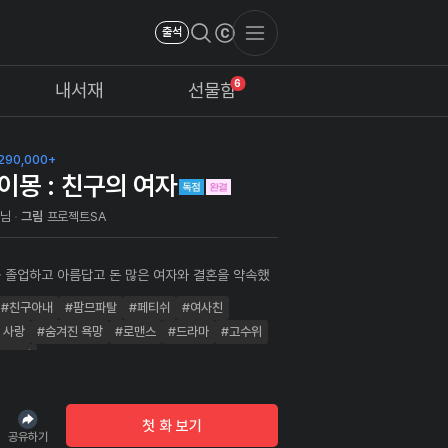
출석
6
내서재
선물함
290,000+
이몽 : 친구의 여자
마님
그림
프로젝트SA
 졸업하고 아름답고 돈 많은 여자와 결혼을 약속했
는 모든 것을 가졌다고 생각했다. 하지만 유부녀 된
#친구아내
#팜므파탈
#페티쉬
#여사친
 다시 만난 그 순간, 난 모든 걸 내던지고서라도 그
지고 싶어졌다. 그녀가 비록 내 절친한 친구의 여자가
 사랑
#숨겨진 욕망
#로맨스
#드라마
#고수위
도...
#완결
첫 화 보기
공유하기