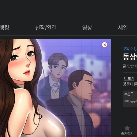
랭킹
신작/완결
영상
세일
구독수 1,
동상
글
안방
더보기
명문대를
기에 나
#친구
첫사랑을
녀가 가
#어긋난
되었다 해
#일상
즐겨찾기