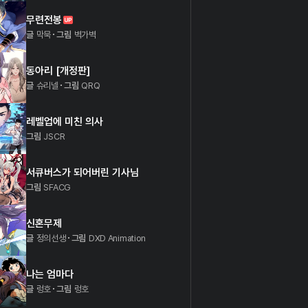
무련전봉
글
막묵
그림
벽가벽
동아리 [개정판]
글
슈리넬
그림
QRQ
레벨업에 미친 의사
그림
JSCR
서큐버스가 되어버린 기사님
그림
SFACG
신혼무제
글
정의선생
그림
DXD Animation
나는 엄마다
글
렁호
그림
렁호