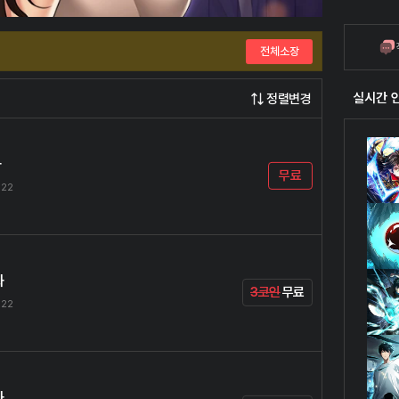
전체소장
실시간 
정렬변경
화
무료
.22
화
3코인
무료
.22
화