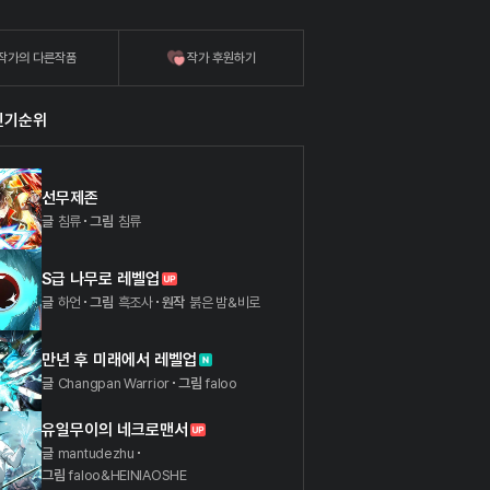
작가의 다른작품
작가 후원하기
인기순위
선무제존
글
침류
그림
침류
S급 나무로 레벨업
글
하언
그림
흑조사
원작
붉은 밤&비로
만년 후 미래에서 레벨업
글
Changpan Warrior
그림
faloo
유일무이의 네크로맨서
글
mantudezhu
그림
faloo&HEINIAOSHE