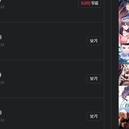
3코인
무료
.22
화
보기
.22
화
보기
.22
화
보기
.22