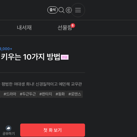
출석
6
내서재
선물함
8,000+
 키우는 10가지 방법
 여대생 희나! 신경질적이고 예민해 교우관
녀는 복학 후 휘몰아치는 과제와 아르
#드라마
#두근두근
#판타지
#동화
#로맨스
 폭풍 속에 정신없는 나날을 보내고 있었다 비오는
, 원룸 앞에 발신인 불명의 택배 상자에는 웬 아기가
데?!??! 뾰족한 귀와 물갈퀴를 달고 있는 아기의 정
 아닌 용족!!?!
첫 화 보기
공유하기