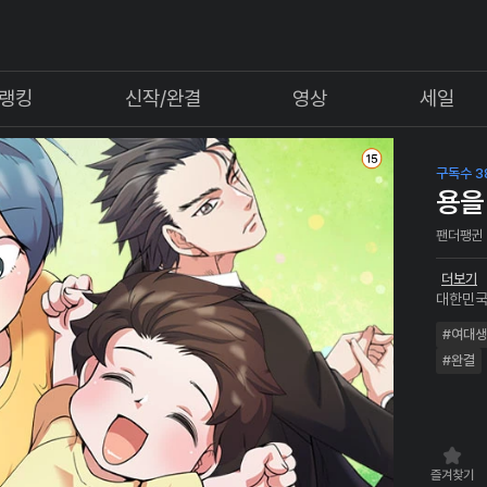
랭킹
신작/완결
영상
세일
구독수 3
용을
팬더팽귄
더보기
대한민국 평범한
계가 썩 원활치 않은 그
#여대생
바이트의
어느 날
#완결
들어있는
체는 다름
즐겨찾기