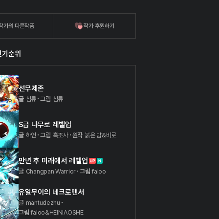
작가의 다른작품
작가 후원하기
인기순위
선무제존
글
침류
그림
침류
S급 나무로 레벨업
글
하언
그림
흑조사
원작
붉은 밤&비로
만년 후 미래에서 레벨업
글
Changpan Warrior
그림
faloo
유일무이의 네크로맨서
글
mantudezhu
그림
faloo&HEINIAOSHE