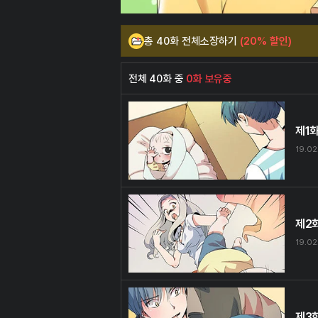
총 40화 전체소장하기
(20% 할인)
전체 40화 중
0화 보유중
제1
19.02
제2
19.02
제3