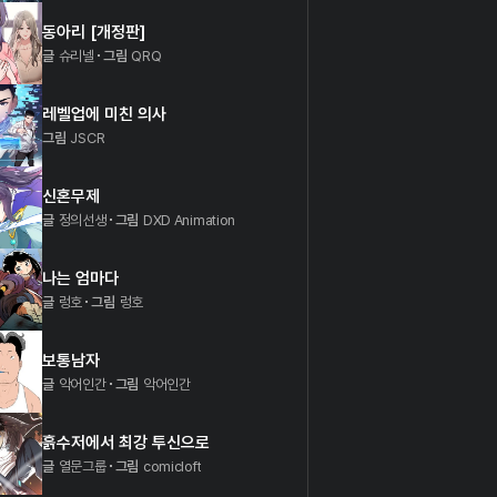
동아리 [개정판]
글
슈리넬
그림
QRQ
레벨업에 미친 의사
그림
JSCR
신혼무제
글
정의선생
그림
DXD Animation
나는 엄마다
글
렁호
그림
렁호
보통남자
글
악어인간
그림
악어인간
흙수저에서 최강 투신으로
글
열문그룹
그림
comicloft