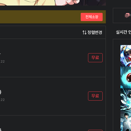
전체소장
실시간 
정렬변경
화
무료
.22
화
무료
.22
화