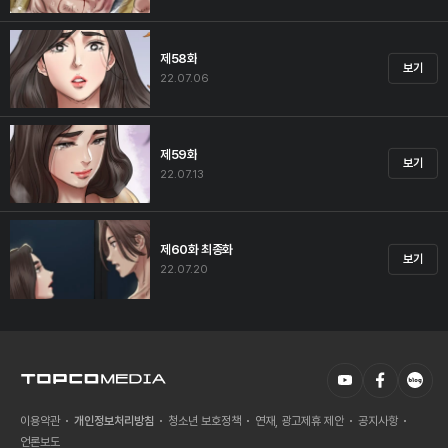
제58화
보기
22.07.06
제59화
보기
22.07.13
제60화 최종화
보기
22.07.20
이용약관
개인정보처리방침
청소년 보호정책
연재, 광고제휴 제안
공지사항
언론보도