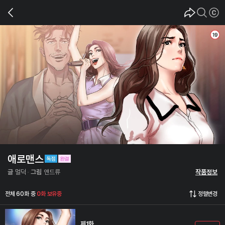
애로맨스
글
멀덕
그림
앤드류
작품정보
전체 60화 중
0화 보유중
정렬변경
제1화