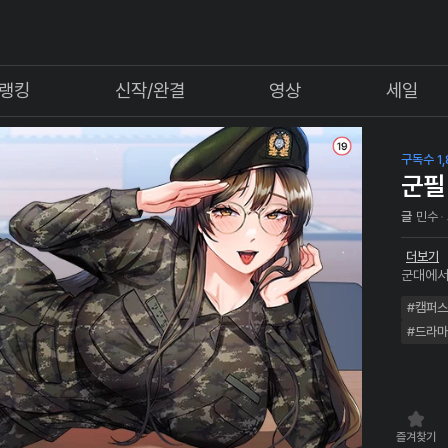
랭킹
신작/완결
영상
세일
구독수 1,
군필
글
민수
더보기
군대에서
가장 가
#캠퍼스
대에서 유일한 
되는데..
#드라마
즐겨찾기