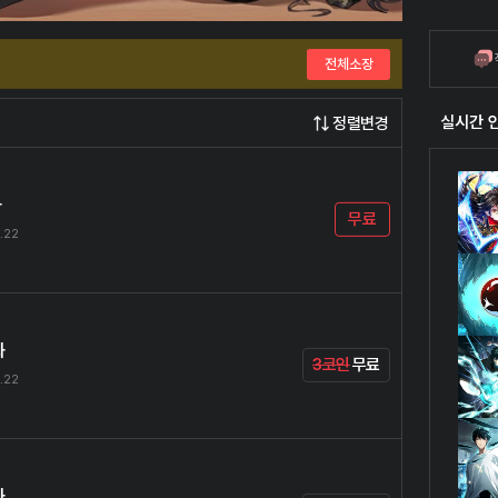
전체소장
실시간 
정렬변경
화
무료
.22
화
3코인
무료
.22
화