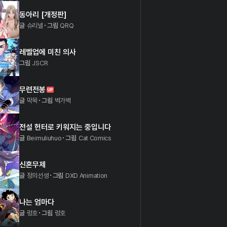
동아리 [개정판]
글
슈리넬
그림
QRQ
레벨업에 미친 의사
그림
JSCR
무련전봉
글
막묵
그림
벽가벽
전설 헌터로 키워지는 중입니다
글
Beimuliuhuo
그림
Cat Comics
신혼무제
글
정의선생
그림
DXD Animation
나는 엄마다
글
렁호
그림
렁호