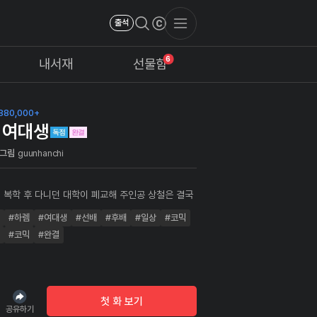
출석
6
내서재
선물함
880,000+
 여대생
그림
guunhanchi
 복학 후 다니던 대학이 폐교해 주인공 상철은 결국
까운 여대로 편입하게 된다. 부조리가 일상인 송진여
#하렘
#여대생
#선배
#후배
#일상
#코믹
남학생인 상철은 선배들에게 신선한 유희가
.
#코믹
#완결
첫 화 보기
공유하기