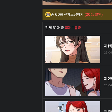
총 60화 전체소장하기
(20% 할인)
전체 61화 중
0화 보유중
제1
23.04
제2
23.04
제3