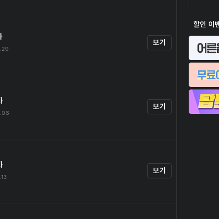
할인 이
화
보기
.29
화
보기
.06
화
보기
.13