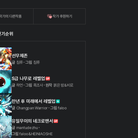
작가의 다른작품
작가 후원하기
인기순위
선무제존
글
침류
그림
침류
S급 나무로 레벨업
글
하언
그림
흑조사
원작
붉은 밤&비로
만년 후 미래에서 레벨업
글
Changpan Warrior
그림
faloo
유일무이의 네크로맨서
글
mantudezhu
그림
faloo&HEINIAOSHE