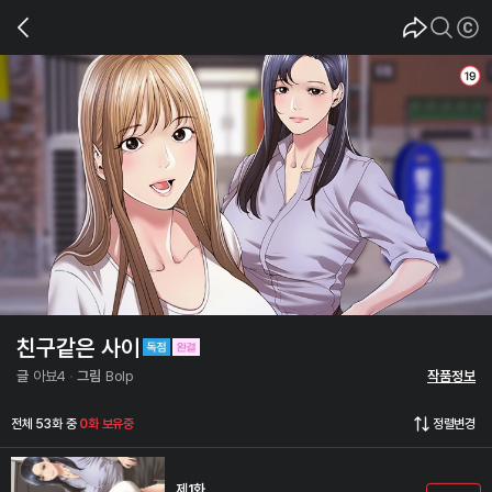
친구같은 사이
글
아뵤4
그림
Bolp
작품정보
전체 53화 중
0화 보유중
정렬변경
제1화