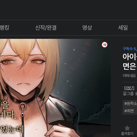
랭킹
신작/완결
영상
세일
구독수 5
아이
면은
야하네요
더보기
걸그룹 
플을 손
#원작
용하지 
렸을 때
#최면
대체 무
즐겨찾기