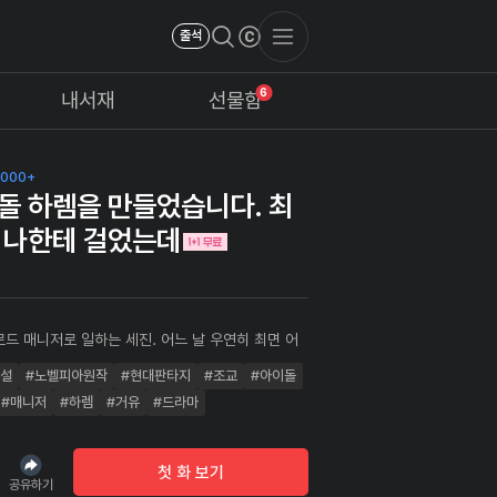
출석
6
내서재
선물함
,000+
돌 하렘을 만들었습니다. 최
 나한테 걸었는데
로드 매니저로 일하는 세진. 어느 날 우연히 최면 어
에 얻지만, 범죄를 저지를 순 없단 생각에 남에게 사
소설
#노벨피아원작
#현대판타지
#조교
#아이돌
않고 일과 스킵용으로 자신에게 사용한다. 정신을 차
, 담당하던 아이돌 한 명과 섹스를 하고 있는데… “도
#매니저
#하렘
#거유
#드라마
슨 일이 벌어진 거지?”
첫 화 보기
공유하기