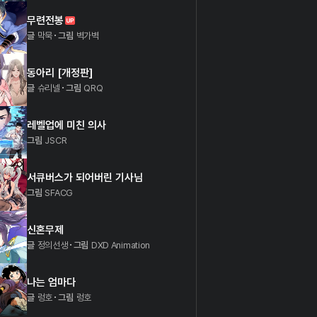
무련전봉
글
막묵
그림
벽가벽
동아리 [개정판]
글
슈리넬
그림
QRQ
레벨업에 미친 의사
그림
JSCR
서큐버스가 되어버린 기사님
그림
SFACG
신혼무제
글
정의선생
그림
DXD Animation
나는 엄마다
글
렁호
그림
렁호