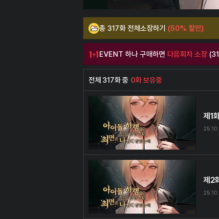
총 317화 전체소장하기
(50% 할인)
EVENT 하나 구매하면
다음회차 소장
(3
전체 317화 중
0화 보유중
제1
25.10
제2
25.10