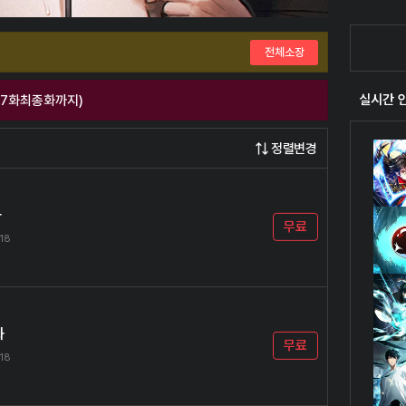
전체소장
실시간 
17화최종화까지)
정렬변경
화
무료
.18
화
무료
.18