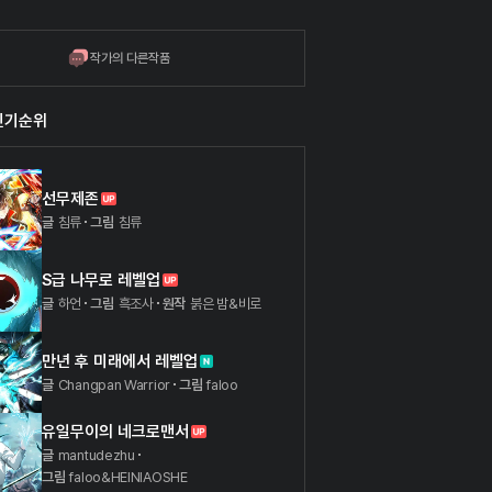
작가의 다른작품
인기순위
선무제존
글
침류
그림
침류
S급 나무로 레벨업
글
하언
그림
흑조사
원작
붉은 밤&비로
만년 후 미래에서 레벨업
글
Changpan Warrior
그림
faloo
유일무이의 네크로맨서
글
mantudezhu
그림
faloo&HEINIAOSHE