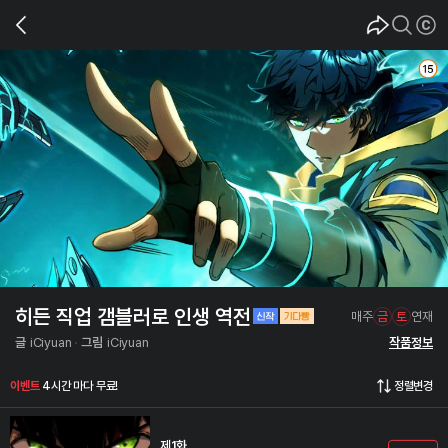
히든 직업 갬블러로 인생 역전
매주
금
토
연재
글
iCiyuan
그림
iCiyuan
작품정보
이벤트
4시간 마다 무료!
정렬변경
제1화