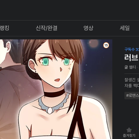
랭킹
신작/완결
영상
세일
구독수 3
러브 
글
웹티
잘생긴 
자를 찍
#로맨스
즐겨찾기