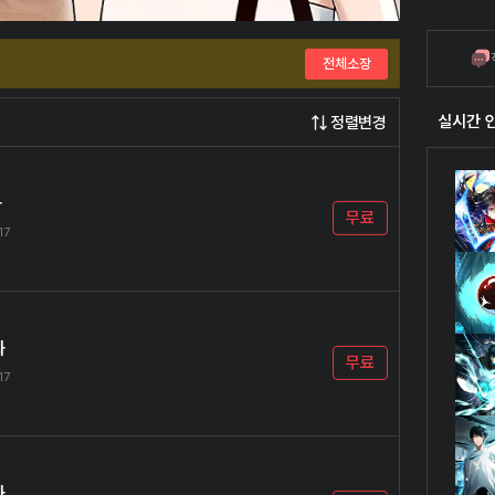
전체소장
실시간 
정렬변경
화
무료
17
화
무료
17
화