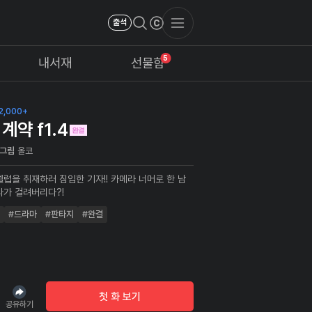
출석
5
내서재
선물함
2,000+
계약 f1.4
그림
올코
셀럽을 취재하러 침입한 기자!! 카메라 너머로 한 남
다가 걸려버리다?!
#드라마
#판타지
#완결
첫 화 보기
공유하기