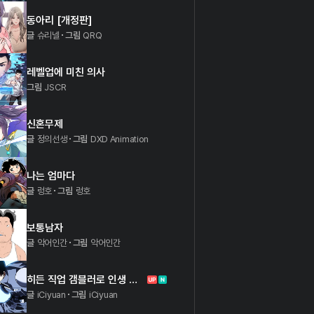
동아리 [개정판]
글
슈리넬
그림
QRQ
레벨업에 미친 의사
그림
JSCR
신혼무제
글
정의선생
그림
DXD Animation
나는 엄마다
글
렁호
그림
렁호
보통남자
글
악어인간
그림
악어인간
히든 직업 갬블러로 인생 역전
글
iCiyuan
그림
iCiyuan