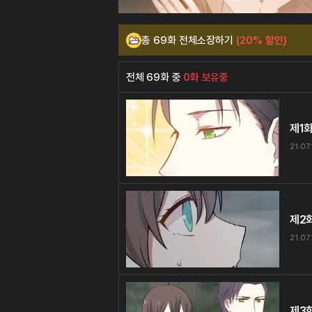
총 69화 전체소장하기
(20% 할인)
전체 69화 중
0화 보유중
제1
21.07.
제2
21.07.
제3