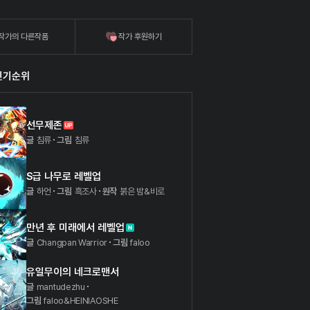
작가의 다른작품
작가 후원하기
인기순위
선무제존
글
침류
그림
침류
S급 나무로 레벨업
글
하언
그림
흑조사
원작
붉은 밤&비로
만년 후 미래에서 레벨업
글
Changpan Warrior
그림
faloo
유일무이의 네크로맨서
글
mantudezhu
그림
faloo&HEINIAOSHE