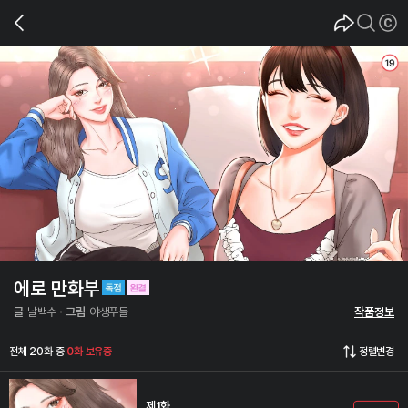
에로 만화부
글
날백수
그림
야생푸들
작품정보
전체 20화 중
0화 보유중
정렬변경
제1화