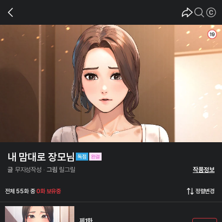
내 맘대로 장모님
글
무지성작성
그림
릴그릴
작품정보
전체 55화 중
0화 보유중
정렬변경
제1화