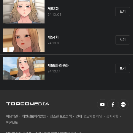
제53화
보기
24.10.03
제54화
보기
24.10.10
제55화 최종화
보기
24.10.17
이용약관
개인정보처리방침
청소년 보호정책
연재, 광고제휴 제안
공지사항
언론보도