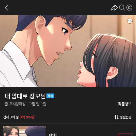
내 맘대로 장모님
글
무지성작성
그림
릴그릴
작품정보
전체 3화 중
0화 보유중
정렬변경
제1화