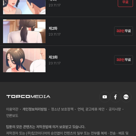
무료
23.11.17
제2화
3코인
무료
23.11.17
제3화
3코인
무료
23.11.17
이용약관
개인정보처리방침
청소년 보호정책
연재, 광고제휴 제안
공지사항
언론보도
탑툰의 모든 콘텐츠는 저작권법에 의거 보호받고 있습니다.
저작권자 또는 (주)탑코미디어의 승인없이 컨텐츠의 일부 또는 전부를 복제 · 전송 · 배포 및