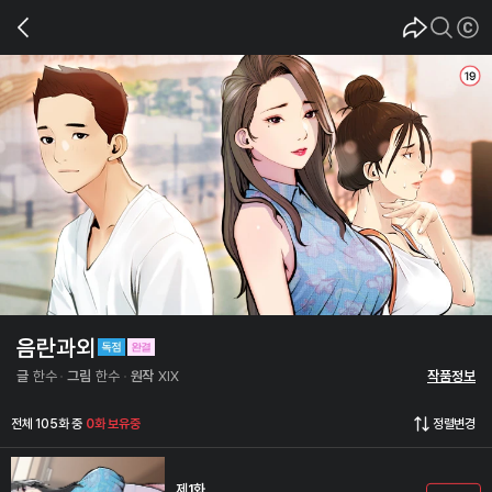
음란과외
글
한수
그림
한수
원작
XIX
작품정보
전체 105화 중
0화 보유중
정렬변경
제1화