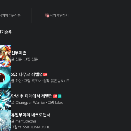
작가의 다른작품
작가 후원하기
인기순위
선무제존
글
침류
그림
침류
S급 나무로 레벨업
글
하언
그림
흑조사
원작
붉은 밤&비로
만년 후 미래에서 레벨업
글
Changpan Warrior
그림
faloo
유일무이의 네크로맨서
글
mantudezhu
그림
faloo&HEINIAOSHE