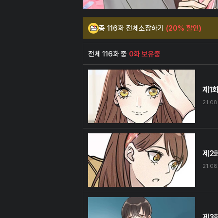
총 116화 전체소장하기
(20% 할인)
전체 116화 중
0화 보유중
제1
21.08
제2
21.08
제3