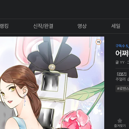
랭킹
신작/완결
영상
세일
구독수 5
어쩌
글
YY
더보기
주얼리 
모르게 
#로맨스
다희가 
신입사원
펼쳐진다
즐겨찾기