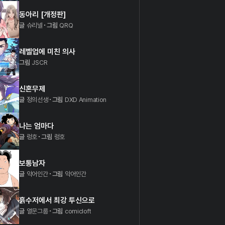
동아리 [개정판]
글
슈리넬
그림
QRQ
레벨업에 미친 의사
그림
JSCR
신혼무제
글
정의선생
그림
DXD Animation
나는 엄마다
글
렁호
그림
렁호
보통남자
글
악어인간
그림
악어인간
흙수저에서 최강 투신으로
글
열문그룹
그림
comicloft