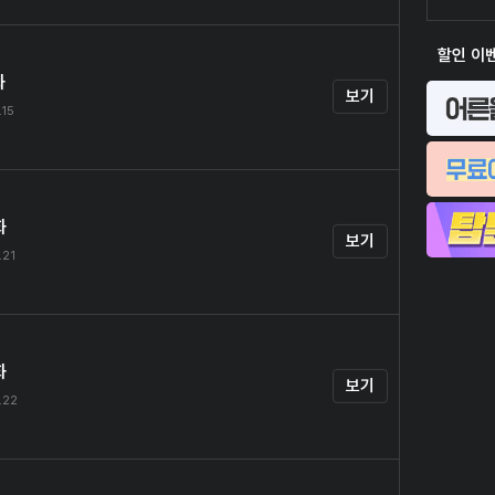
할인 이
화
보기
.15
화
보기
.21
화
보기
.22