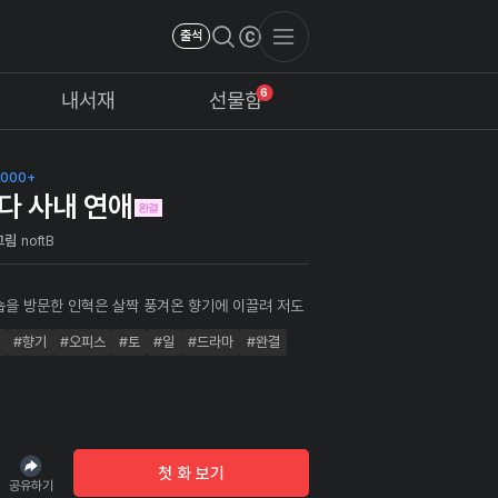
출석
6
내서재
선물함
,000+
다 사내 연애
그림
noftB
숍을 방문한 인혁은 살짝 풍겨온 향기에 이끌려 저도
다희를 뒤따라가다가 변태로 오해받게 된다. 그런데!
#향기
#오피스
#토
#일
#드라마
#완결
신입사원?! 인혁이 조향사로 근무하고 있는 회사에
으로 입사한 다희, 두 사람의 달콤살벌한 로맨스가
!
첫 화 보기
공유하기