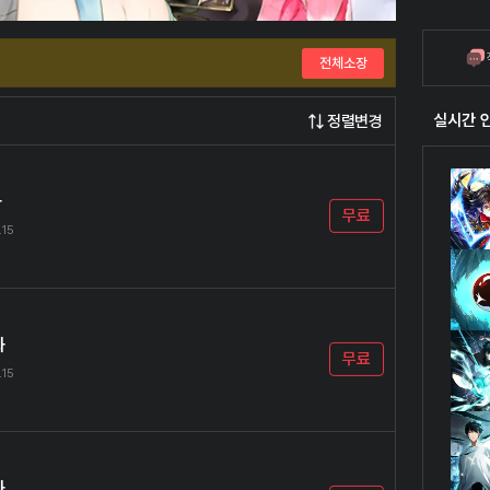
전체소장
실시간 
정렬변경
화
무료
.15
화
무료
.15
화