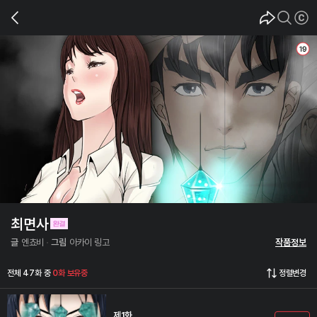
최면사
글
엔쵸비
그림
아카이 링고
작품정보
전체 47화 중
0화 보유중
정렬변경
제1화