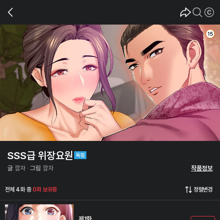
SSS급 위장요원
글
깜자
그림
깜자
작품정보
전체 4화 중
0화 보유중
정렬변경
제1화