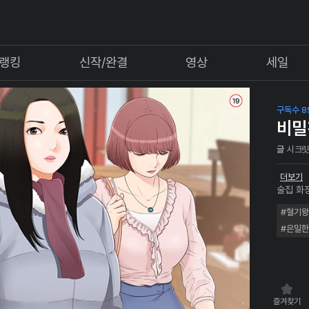
랭킹
신작/완결
영상
세일
구독수 8
비밀
글
시크릿
더보기
술집 화
가 학창
#혈기
간데없고
는 명석,
#은밀한
즐겨찾기