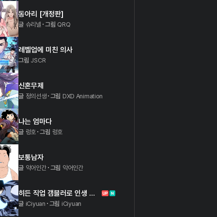
동아리 [개정판]
글
슈리넬
그림
QRQ
레벨업에 미친 의사
그림
JSCR
신혼무제
글
정의선생
그림
DXD Animation
나는 엄마다
글
렁호
그림
렁호
보통남자
글
악어인간
그림
악어인간
히든 직업 갬블러로 인생 역전
글
iCiyuan
그림
iCiyuan