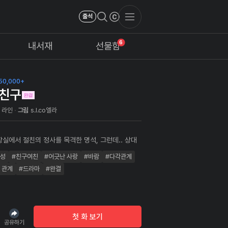
출석
6
내서재
선물함
50,000+
친구
 라인
그림
s.l.co엘라
장실에서 절친의 정사를 목격한 명석, 그런데.. 상대
 시절 사랑했던 수진이었다... 청순했던 모습은 온데
왕성
#친구여친
#어긋난 사랑
#바람
#다각관계
 암캐처럼 절친의 성기를 빠는 모습을 보고 발기하
 절정의 순간 그녀와 눈이 마주친다..
 관계
#드라마
#완결
첫 화 보기
공유하기