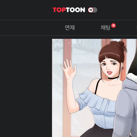
N
연재
채팅