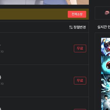
전체소장
실시간 
정렬변경
화
무료
.10
화
무료
.10
화