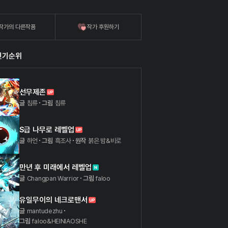
작가의 다른작품
작가 후원하기
인기순위
선무제존
글
침류
그림
침류
S급 나무로 레벨업
글
하언
그림
흑조사
원작
붉은 밤&비로
만년 후 미래에서 레벨업
글
Changpan Warrior
그림
faloo
유일무이의 네크로맨서
글
mantudezhu
그림
faloo&HEINIAOSHE