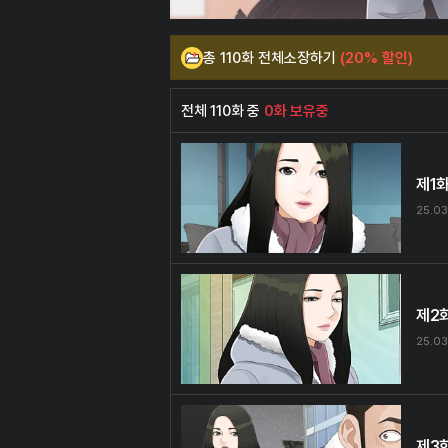
총 110화 전체소장하기
(20% 할인)
전체 110화 중
0화 보유중
제1
25.03
제2
25.03
제3