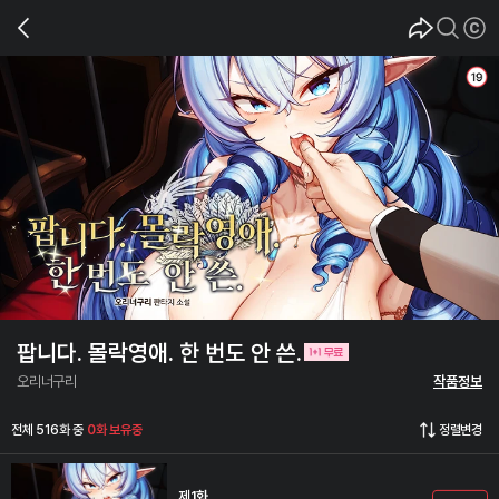
팝니다. 몰락영애. 한 번도 안 쓴.
오리너구리
작품정보
전체 516화 중
0화 보유중
정렬변경
제1화