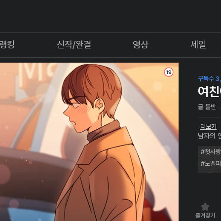
랭킹
신작/완결
영상
세일
구독수 3,
여친
글
들반
더보기
남자의 
생 중 
#첫사랑
연애를 시
강렬한 
#노벨
#일상
즐겨찾기