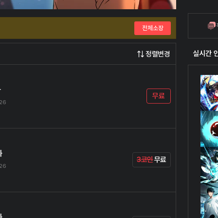
전체소장
실시간 
정렬변경
화
무료
.26
화
3코인
무료
.26
화