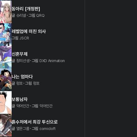
동아리 [개정판]
글
슈리넬
그림
QRQ
레벨업에 미친 의사
그림
JSCR
신혼무제
글
정의선생
그림
DXD Animation
나는 엄마다
글
렁호
그림
렁호
보통남자
글
악어인간
그림
악어인간
흙수저에서 최강 투신으로
글
열문그룹
그림
comicloft