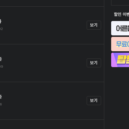
할인 이
화
보기
02
화
보기
.09
화
보기
16