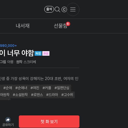
출석
6
내서재
선물함
980,000+
이 너무 야함
그림
아몽
원작
스크리베
인생 중 가장 성욕이 강해지는 20대 초반, 여자의 인
가장 성욕이 강해지는 20대 후반 나이대에 우리 둘은
#순애
#순애녀
#여친
#커플
#일편단심
작했다. 그리고, 우리는 만날 때마다.... 서로에게
욕망을 풀어내기 시작했다.
피아원작
#소설원작
#로맨스
#드라마
#고수위
#완결
첫 화 보기
공유하기