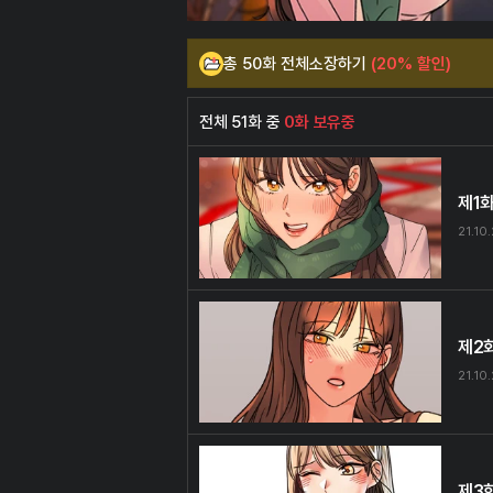
총 50화 전체소장하기
(20% 할인)
전체 51화 중
0화 보유중
제1
21.10
제2
21.10
제3