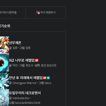
작가의 다른작품
작가 후원하기
인기순위
선무제존
글
침류
그림
침류
S급 나무로 레벨업
글
하언
그림
흑조사
원작
붉은 밤&비로
만년 후 미래에서 레벨업
글
Changpan Warrior
그림
faloo
유일무이의 네크로맨서
글
mantudezhu
그림
faloo&HEINIAOSHE