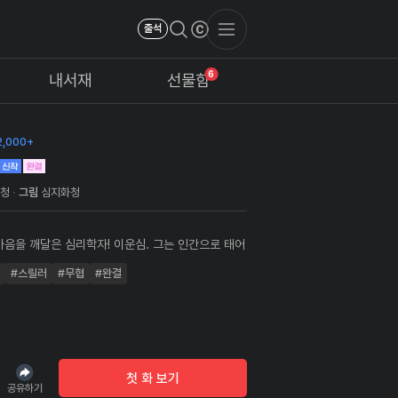
출석
6
내서재
선물함
,000+
화청
그림
심지화청
마음을 깨달은 심리학자! 이운심. 그는 인간으로 태어
는 짓은 가히 요마와 견줄만했다. 전생에 정신과
#스릴러
#무협
#완결
 그는 요마가 가득한 세상에 환생해, 법술을 다루는
師)로 거듭난다. 하지만 그가 가장 잘 다루는 것은 역
었다. 도통(道統)에게 쫓기던 그는 요마
 잡게 되고, 사람도 요괴도, 결국에는 모두 이운심의
이 되고 만다. 사람의 혼백을 거두는 염라마저 그를
 튀어나왔다. "이 심마는 어디서 온 자인
첫 화 보기
"이운심, 이자는 사람뿐 아니라 사람의 마음도 잡아먹
공유하기
음을 어지럽