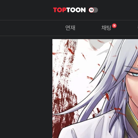
N
연재
채팅