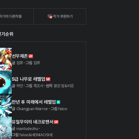
음을 얻는 데 장애가 되는 일을 이름.
작가의 다른작품
작가 후원하기
인기순위
선무제존
글
침류
그림
침류
S급 나무로 레벨업
글
하언
그림
흑조사
원작
붉은 밤&비로
만년 후 미래에서 레벨업
글
Changpan Warrior
그림
faloo
유일무이의 네크로맨서
글
mantudezhu
그림
faloo&HEINIAOSHE