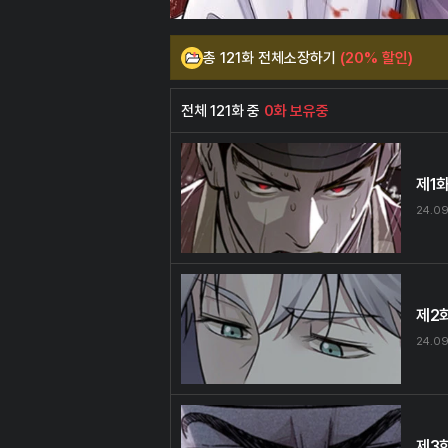
총 121화 전체소장하기
(20% 할인)
전체 121화 중
0화 보유중
제1
24.09
제2
24.09
제3