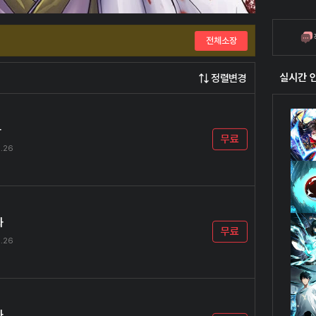
혀 깨달
전체소장
실시간 
정렬변경
화
무료
.26
화
무료
.26
화