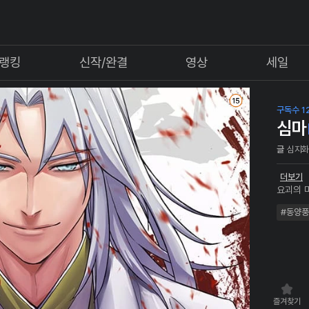
랭킹
신작/완결
영상
세일
구독수 12
심마
글
심지
더보기
요괴의 
났지만, 하
#동양풍
의사였던
화사(畫
시나, 사람의 마음이
와 손을
장기 말
보면 이런 질문이
가?" 
즐겨찾기
는구나..." *심마: 사마(四魔) 중 하나로, 몸과 마