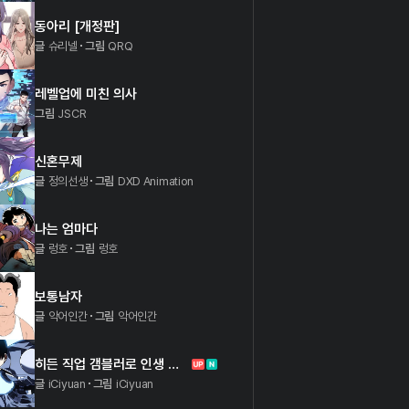
동아리 [개정판]
글
슈리넬
그림
QRQ
레벨업에 미친 의사
그림
JSCR
신혼무제
글
정의선생
그림
DXD Animation
나는 엄마다
글
렁호
그림
렁호
보통남자
글
악어인간
그림
악어인간
히든 직업 갬블러로 인생 역전
글
iCiyuan
그림
iCiyuan