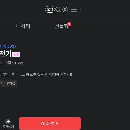
출석
6
내서재
선물함
140,000+
전기
A
그림
SIHWA
 야릇한 경험~ 그 핑크빛 살색의 향기에 취하다!
버스
#완결
첫 화 보기
공유하기