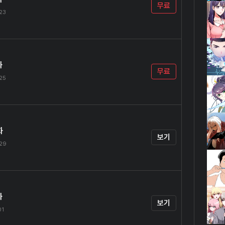
무료
.23
화
무료
.25
화
보기
.29
화
보기
01