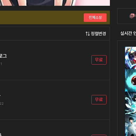
전체소장
실시간 
정렬변경
로그
무료
11
화
무료
.22
화