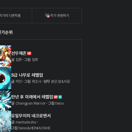
작가의 다른작품
작가 후원하기
인기순위
선무제존
글
침류
그림
침류
S급 나무로 레벨업
글
하언
그림
흑조사
원작
붉은 밤&비로
만년 후 미래에서 레벨업
글
Changpan Warrior
그림
faloo
유일무이의 네크로맨서
글
mantudezhu
그림
faloo&HEINIAOSHE