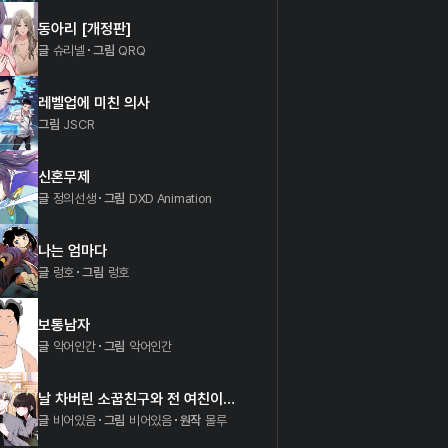
동아리 [개정판]
글
슈리넬
그림
QRQ
레벨업에 미친 의사
그림
JSCR
신혼무제
글
정의선생
그림
DXD Animation
나는 엄마다
글
렁호
그림
렁호
보통남자
글
악어인간
그림
악어인간
날 차버린 소꿉친구와 전 여친이 같은 반이라 곤란하다
글
비어있음
그림
비어있음
원작
몰루