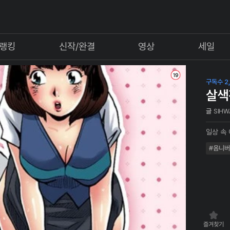
랭킹
신작/완결
영상
세일
구독수 2,
살색
글
SIHW
일상 속
#옴니
즐겨찾기