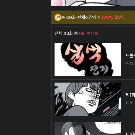
총 39화 전체소장하기
(20% 할인)
전체 40화 중
0화 보유중
프롤
14.12.
제1
14.10
제2