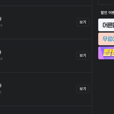
할인 이
화
보기
05
화
보기
.08
화
보기
12