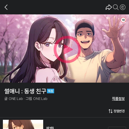
썰애니 : 동생 친구
글
ONE Lab
그림
ONE Lab
작품정보
정렬변경
제1화