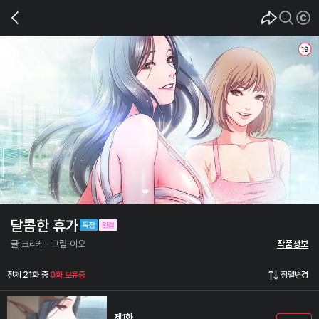
달콤한 휴가
글
크리케
그림
이오
작품정보
전체 21화 중
0화 보유중
정렬변경
제1화