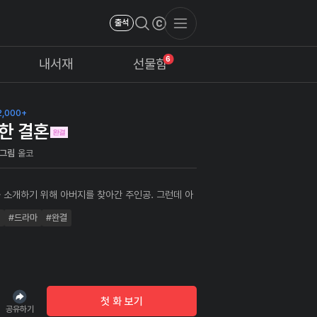
출석
6
내서재
선물함
,000+
한 결혼
그림
올코
 소개하기 위해 아버지를 찾아간 주인공. 그런데 아
죽어있었고, 주인공은 순식간에 살인범으로 몰려 감
#드라마
#완결
히게 된다. 위기의 순간에 갑자기 주인공을 감옥에서
의문의 남자가 나타나고... 자신을 구해준 남자를 위
살게 된다.
첫 화 보기
공유하기