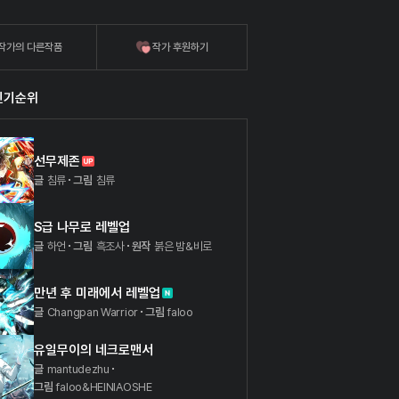
작가의 다른작품
작가 후원하기
인기순위
선무제존
글
침류
그림
침류
S급 나무로 레벨업
글
하언
그림
흑조사
원작
붉은 밤&비로
만년 후 미래에서 레벨업
글
Changpan Warrior
그림
faloo
유일무이의 네크로맨서
글
mantudezhu
그림
faloo&HEINIAOSHE