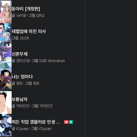
동아리 [개정판]
글
슈리넬
그림
QRQ
레벨업에 미친 의사
그림
JSCR
신혼무제
글
정의선생
그림
DXD Animation
나는 엄마다
글
렁호
그림
렁호
보통남자
글
악어인간
그림
악어인간
히든 직업 갬블러로 인생 역전
글
iCiyuan
그림
iCiyuan