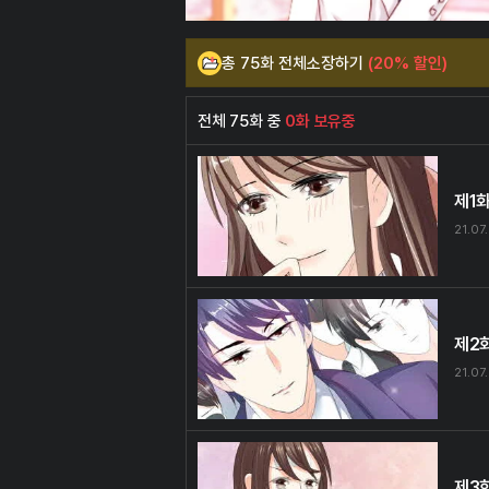
총 75화 전체소장하기
(20% 할인)
전체 75화 중
0화 보유중
제1
21.07
제2
21.07
제3