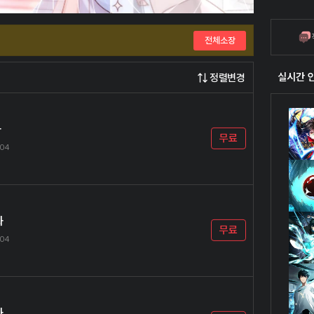
전체소장
실시간 
정렬변경
화
무료
.04
화
무료
.04
화