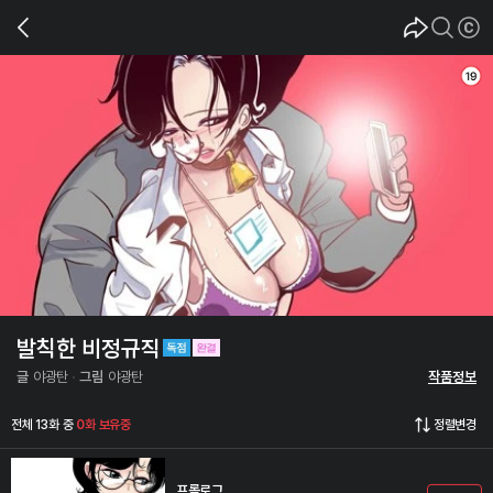
발칙한 비정규직
글
야광탄
그림
야광탄
작품정보
전체 13화 중
0화 보유중
정렬변경
프롤로그