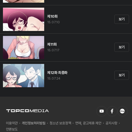
제10화
보기
15.07.10
제11화
보기
15.07.17
제12화 최종화
보기
15.07.24
이용약관
개인정보처리방침
청소년 보호정책
연재, 광고제휴 제안
공지사항
언론보도