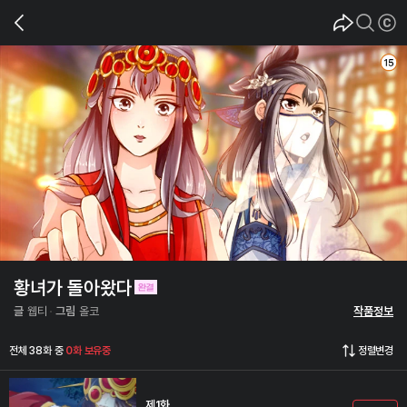
황녀가 돌아왔다
글
웹티
그림
올코
작품정보
전체 38화 중
0화 보유중
정렬변경
제1화