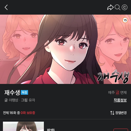
재수생
매주
금
연재
글
야행성
그림
유자
작품정보
전체 16화 중
0화 보유중
정렬변경
제1화