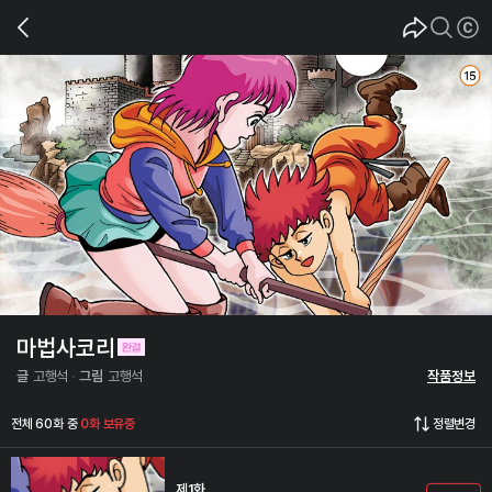
마법사코리
글
고행석
그림
고행석
작품정보
전체 60화 중
0화 보유중
정렬변경
제1화