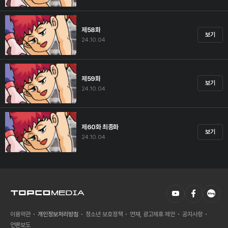
제58화
보기
24.10.04
제59화
보기
24.10.04
제60화 최종화
보기
24.10.04
이용약관
개인정보처리방침
청소년 보호정책
연재, 광고제휴 제안
공지사항
언론보도