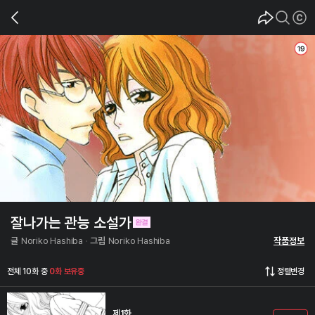
잘나가는 관능 소설가
글
Noriko Hashiba
그림
Noriko Hashiba
작품정보
전체 10화 중
0화 보유중
정렬변경
제1화