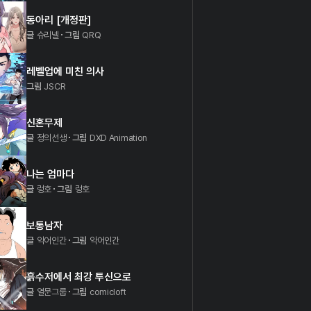
동아리 [개정판]
글
슈리넬
그림
QRQ
레벨업에 미친 의사
그림
JSCR
신혼무제
글
정의선생
그림
DXD Animation
나는 엄마다
글
렁호
그림
렁호
보통남자
글
악어인간
그림
악어인간
흙수저에서 최강 투신으로
글
열문그룹
그림
comicloft