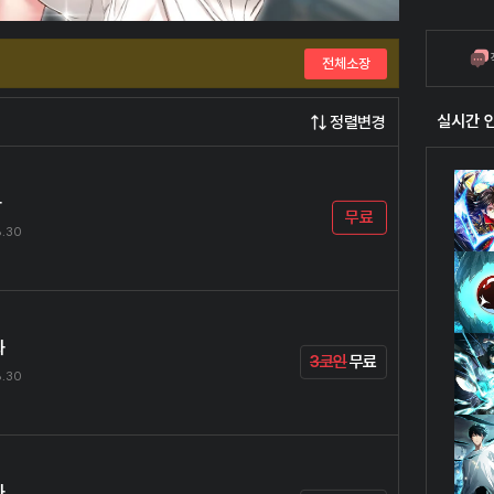
전체소장
실시간 
정렬변경
화
무료
8.30
화
3코인
무료
8.30
화