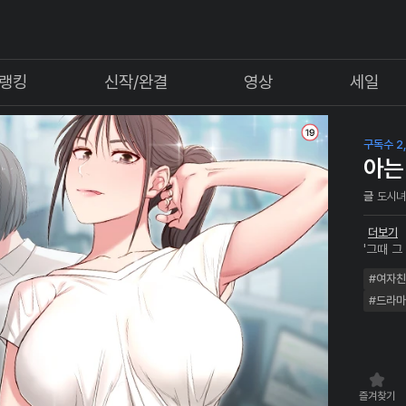
랭킹
신작/완결
영상
세일
구독수 2,
아는
글
도시
더보기
'그때 그
닥친 아
#여자
쌓여만 
#드라마
즐겨찾기