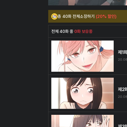
총 40화 전체소장하기
(20% 할인)
전체 40화 중
0화 보유중
제1
20.0
제2
20.0
제3