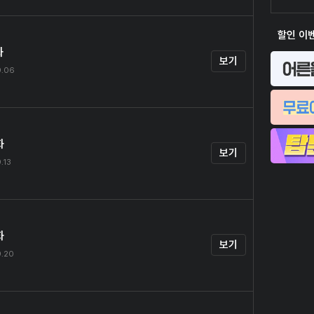
할인 이
화
보기
9.06
화
보기
.13
화
보기
9.20