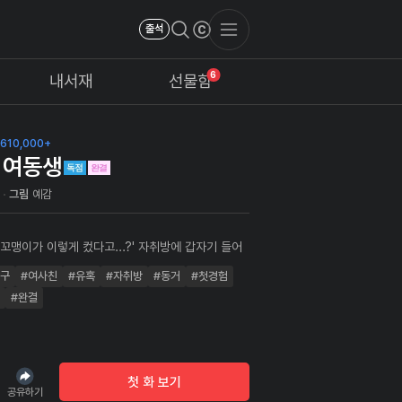
출석
6
내서재
선물함
610,000+
 여동생
녀
그림
예감
 꼬맹이가 이렇게 컸다고...?' 자취방에 갑자기 들어
는 여동생 지은. 철벽을 치는 여자친구 때문에 성욕이
친구
#여사친
#유혹
#자취방
#동거
#첫경험
가던 공시생 해영은 그녀에게 점점 끌려 가는데...
#완결
첫 화 보기
공유하기