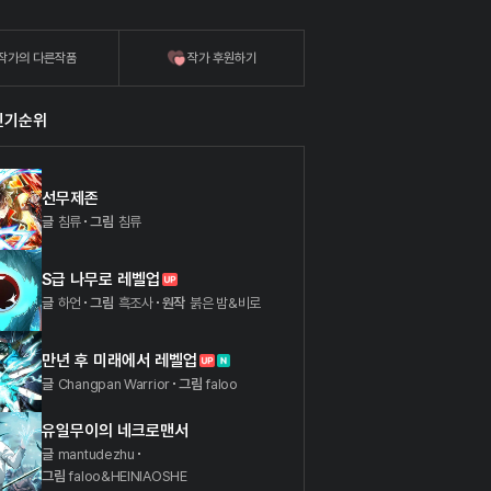
작가의 다른작품
작가 후원하기
인기순위
선무제존
글
침류
그림
침류
S급 나무로 레벨업
글
하언
그림
흑조사
원작
붉은 밤&비로
만년 후 미래에서 레벨업
글
Changpan Warrior
그림
faloo
유일무이의 네크로맨서
글
mantudezhu
그림
faloo&HEINIAOSHE