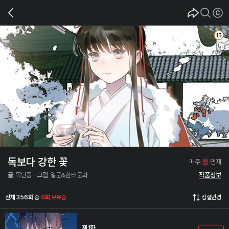
독보다 강한 꽃
매주
월
연재
글
목단풍
그림
열문&한태문화
작품정보
전체 356화 중
0화 보유중
정렬변경
제1화