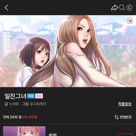
일진그녀
글
누와루
그림
루시퍼제이
작품정보
전체 26화 중
0화 보유중
정렬변경
제1화