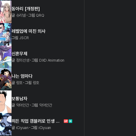
동아리 [개정판]
글
슈리넬
그림
QRQ
레벨업에 미친 의사
그림
JSCR
신혼무제
글
정의선생
그림
DXD Animation
나는 엄마다
글
렁호
그림
렁호
보통남자
글
악어인간
그림
악어인간
히든 직업 갬블러로 인생 역전
글
iCiyuan
그림
iCiyuan