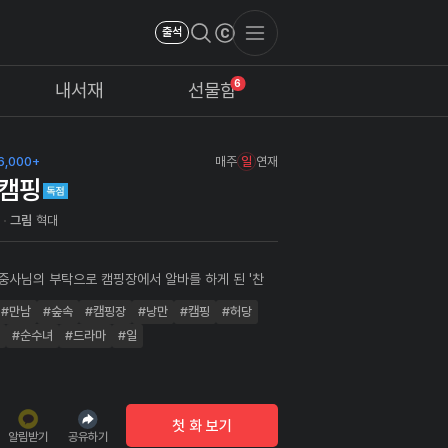
출석
6
내서재
선물함
6,000+
매주
일
연재
캠핑
근
그림
혁대
 중사님의 부탁으로 캠핑장에서 알바를 하게 된 '찬
이되자 엄청난 미인이 나타나 손을 이끄는데..
#만남
#숲속
#캠핑장
#낭만
#캠핑
#허당
#순수녀
#드라마
#일
첫 화 보기
알림받기
공유하기