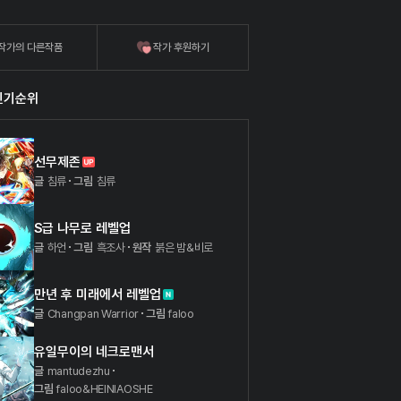
작가의 다른작품
작가 후원하기
인기순위
선무제존
글
침류
그림
침류
S급 나무로 레벨업
글
하언
그림
흑조사
원작
붉은 밤&비로
만년 후 미래에서 레벨업
글
Changpan Warrior
그림
faloo
유일무이의 네크로맨서
글
mantudezhu
그림
faloo&HEINIAOSHE