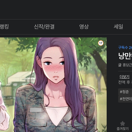
랭킹
신작/완결
영상
세일
구독수 2
낭만
글
홍당
더보기
전역 후
영' 밤
#청춘
#천연미
즐겨찾기