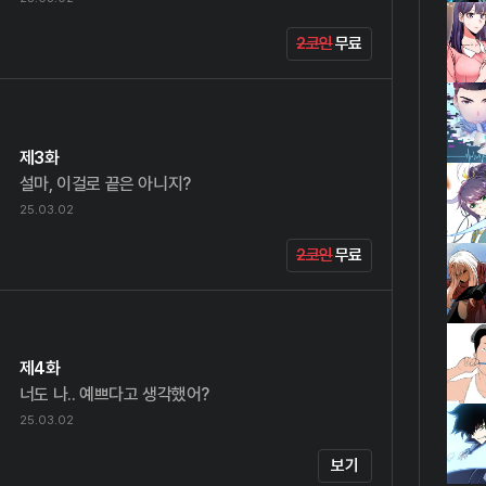
2코인
무료
제3화
설마, 이걸로 끝은 아니지?
25.03.02
2코인
무료
제4화
너도 나.. 예쁘다고 생각했어?
25.03.02
보기