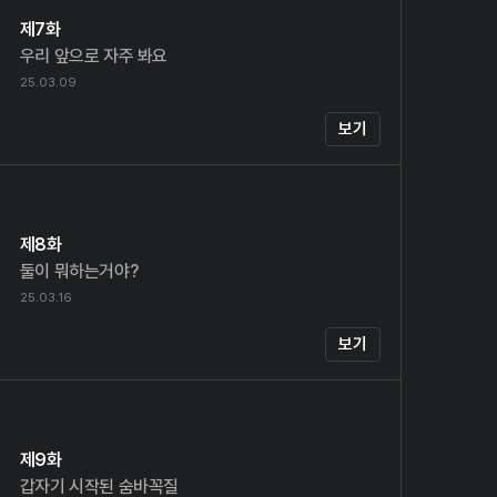
제7화
우리 앞으로 자주 봐요
25.03.09
보기
제8화
둘이 뭐하는거야?
25.03.16
보기
제9화
갑자기 시작된 숨바꼭질