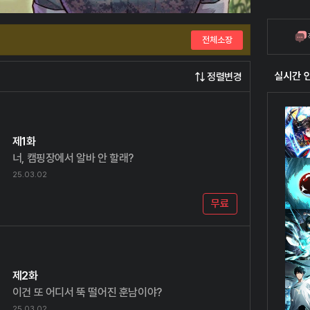
전체소장
실시간 
정렬변경
제1화
너, 캠핑장에서 알바 안 할래?
25.03.02
무료
제2화
이건 또 어디서 뚝 떨어진 훈남이야?
25.03.02