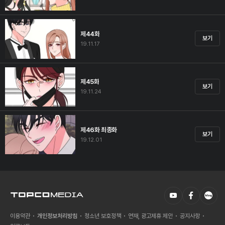
제44화
보기
19.11.17
제45화
보기
19.11.24
제46화 최종화
보기
19.12.01
이용약관
개인정보처리방침
청소년 보호정책
연재, 광고제휴 제안
공지사항