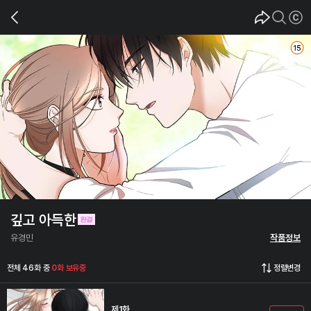
깊고 아득한
유경민
작품정보
전체 46화 중
0화 보유중
정렬변경
제1화