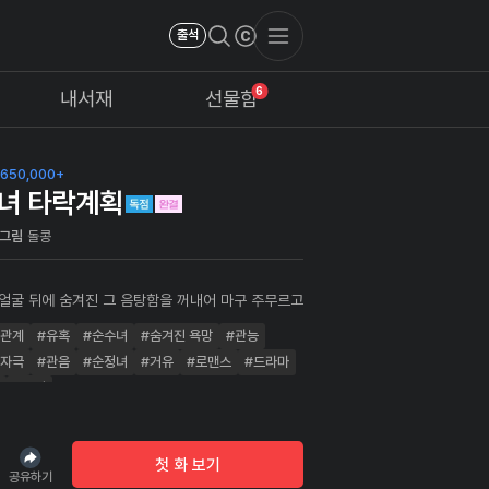
출석
6
내서재
선물함
650,000+
녀 타락계획
그림
돌콩
 얼굴 뒤에 숨겨진 그 음탕함을 꺼내어 마구 주무르고
순백의 꽃 같은 얼굴을 가진 여자 한마디. 그녀를 배덕
한관계
#유혹
#순수녀
#숨겨진 욕망
#관능
로 만들기 위한 쾌락주의자 박준의 타락 계획.
운자극
#관음
#순정녀
#거유
#로맨스
#드라마
#완결
첫 화 보기
공유하기