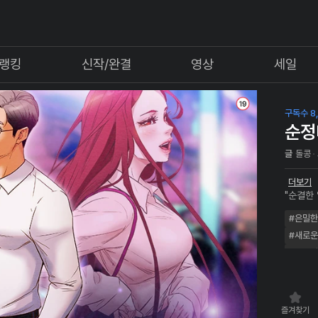
랭킹
신작/완결
영상
세일
구독수 8,
순정
글
돌콩
더보기
"순결한
싶어" 
#은밀
한 여자
#새로
#고수위
즐겨찾기