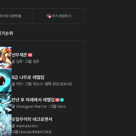
작가의 다른작품
작가 후원하기
인기순위
선무제존
글
침류
그림
침류
S급 나무로 레벨업
글
하언
그림
흑조사
원작
붉은 밤&비로
만년 후 미래에서 레벨업
글
Changpan Warrior
그림
faloo
유일무이의 네크로맨서
글
mantudezhu
그림
faloo&HEINIAOSHE