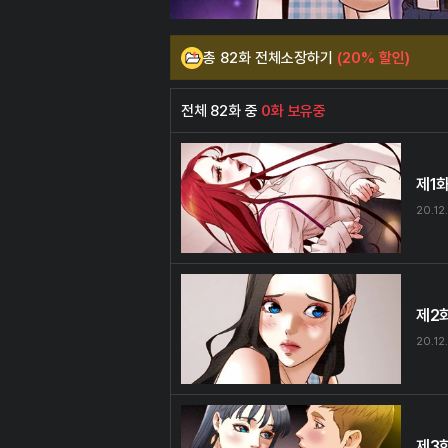
총 82화 전체소장하기
(20% 할인)
전체 82화 중
0화 보유중
제1
20.12
제2
20.12
제3