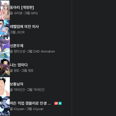
동아리 [개정판]
글
슈리넬
그림
QRQ
레벨업에 미친 의사
그림
JSCR
신혼무제
글
정의선생
그림
DXD Animation
나는 엄마다
글
렁호
그림
렁호
보통남자
글
악어인간
그림
악어인간
히든 직업 갬블러로 인생 역전
글
iCiyuan
그림
iCiyuan