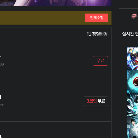
전체소장
실시간 
정렬변경
화
무료
.28
화
3코인
무료
.28
화